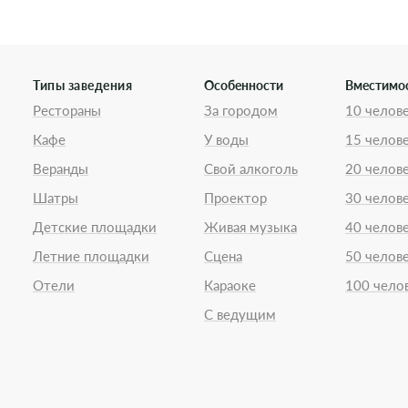
Типы заведения
Особенности
Вместимо
Рестораны
За городом
10 челов
Кафе
У воды
15 челов
Веранды
Свой алкоголь
20 челов
Шатры
Проектор
30 челов
Детские площадки
Живая музыка
40 челов
Летние площадки
Сцена
50 челов
Отели
Караоке
100 чело
С ведущим