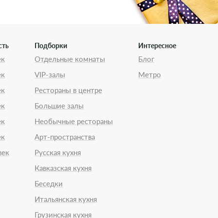
сть
Подборки
Интересное
ек
Отдельные комнаты
Блог
ек
VIP-залы
Метро
ек
Рестораны в центре
ек
Большие залы
ек
Необычные рестораны
ек
Арт-пространства
век
Русская кухня
Кавказская кухня
Беседки
Итальянская кухня
Грузинская кухня