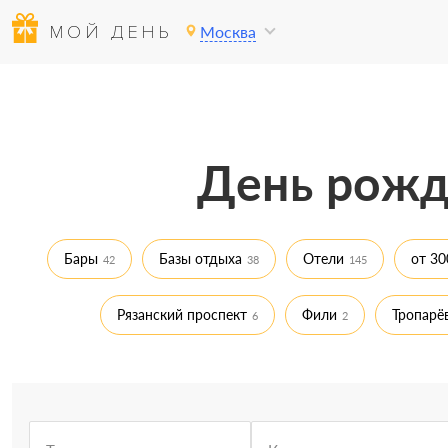
МОЙ ДЕНЬ
Москва
День рожд
Бары
Базы отдыха
Отели
от 30
42
38
145
Рязанский проспект
Фили
Тропарё
6
2