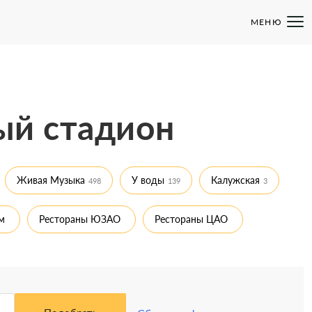
МЕНЮ
ый стадион
Живая Музыка
У воды
Калужская
498
139
3
м
Рестораны ЮЗАО
Рестораны ЦАО