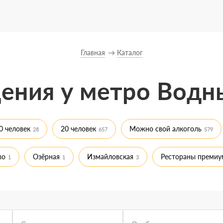
Главная
Каталог
ения у метро Водн
0 человек
20 человек
Можно свой алкоголь
28
657
579
во
Озёрная
Измайловская
Рестораны премиу
1
1
3