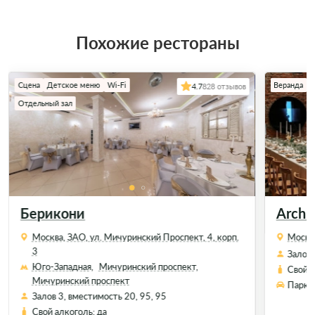
Похожие рестораны
Сцена
Детское меню
Wi-Fi
Веранда
4.7
828 отзывов
Отдельный зал
Берикони
Archi
Москва, ЗАО, ул. Мичуринский Проспект, 4, корп.
Москва
3
Залов 
Юго-Западная,
Мичуринский проспект,
Свой а
Мичуринский проспект
Парков
Залов 3, вместимость 20, 95, 95
Свой алкоголь: да