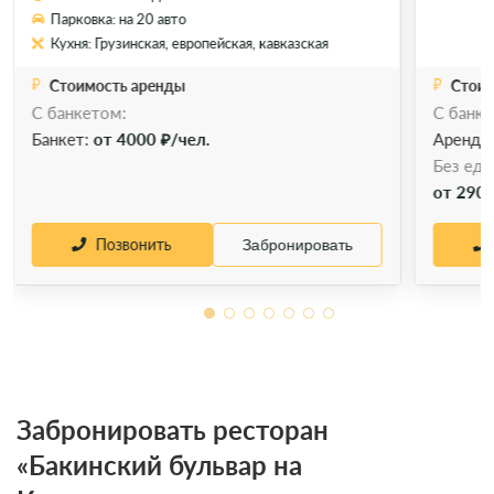
Парковка: на 20 авто
Кухня: Грузинская, европейская, кавказская
Стоимость аренды
Стоим
С банкетом:
С банке
Банкет:
от 4000 ₽/чел.
Аренда
Без еды
от 2900
Позвонить
Забронировать
Забронировать ресторан
«Бакинский бульвар на