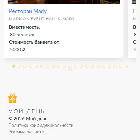
Ресторан Mady
Ev
MADISON EVENT HALL & MADY
MA
Вместимость:
Вм
80 человек
80
Стоимость банкета от:
Ст
5000 ₽
50
МОЙ ДЕНЬ
© 2026 Мой день
Политика конфиденциальности
Реклама на сайте